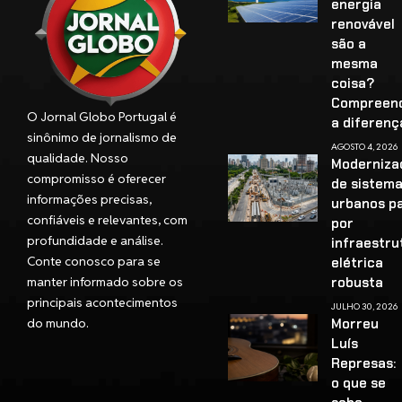
energia
renovável
são a
mesma
coisa?
Compreen
O Jornal Globo Portugal é
a diferenç
sinônimo de jornalismo de
AGOSTO 4, 2026
qualidade. Nosso
Moderniza
compromisso é oferecer
de sistem
informações precisas,
urbanos p
confiáveis e relevantes, com
por
profundidade e análise.
infraestru
Conte conosco para se
elétrica
manter informado sobre os
robusta
principais acontecimentos
JULHO 30, 2026
do mundo.
Morreu
Luís
Represas:
o que se