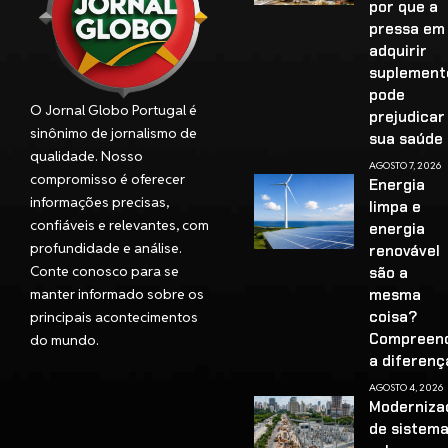
por que a
pressa em
adquirir
suplement
pode
O Jornal Globo Portugal é
prejudicar
sinônimo de jornalismo de
sua saúd
qualidade. Nosso
AGOSTO 7, 2026
compromisso é oferecer
Energia
informações precisas,
limpa e
confiáveis e relevantes, com
energia
profundidade e análise.
renovável
Conte conosco para se
são a
manter informado sobre os
mesma
coisa?
principais acontecimentos
Compreen
do mundo.
a diferenç
AGOSTO 4, 2026
Moderniza
de sistem