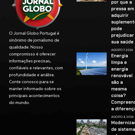
por que a
pressa em
adquirir
suplement
pode
O Jornal Globo Portugal é
prejudicar
sinônimo de jornalismo de
sua saúd
qualidade. Nosso
AGOSTO 7, 2026
compromisso é oferecer
Energia
informações precisas,
limpa e
confiáveis e relevantes, com
energia
profundidade e análise.
renovável
Conte conosco para se
são a
manter informado sobre os
mesma
coisa?
principais acontecimentos
Compreen
do mundo.
a diferenç
AGOSTO 4, 2026
Moderniza
de sistem