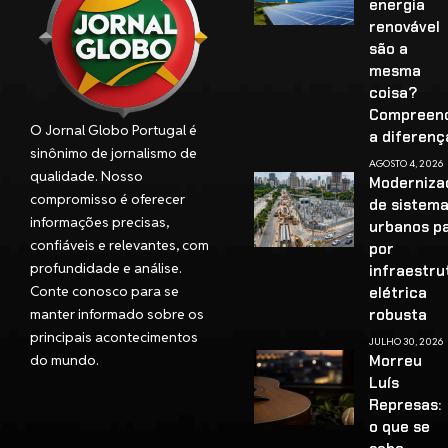
energia
renovável
são a
mesma
coisa?
Compreen
O Jornal Globo Portugal é
a diferenç
sinônimo de jornalismo de
AGOSTO 4, 2026
qualidade. Nosso
Moderniza
compromisso é oferecer
de sistem
informações precisas,
urbanos p
confiáveis e relevantes, com
por
profundidade e análise.
infraestru
Conte conosco para se
elétrica
manter informado sobre os
robusta
principais acontecimentos
JULHO 30, 2026
do mundo.
Morreu
Luís
Represas:
o que se