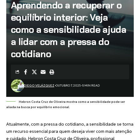
Aprendendo a recuperar o
equilíbrio interior: Veja
como a sensibilidade ajuda
a lidar com a pressa do
cotidiano
DIEGO VELÁZQUEZ
OUTUBRO 7, 2025
5 MIN READ
Hebron Costa Cruz de Oliveira mostra como a sensibilidade pode ser
aliada na busca por equilíbrio emocional.
Atualmente, com a pressa do cotidiano, a sensibilidade se torna
um recurso essencial para quem deseja viver com mais atenção
e cuidado. Hebron Costa Cruz de Oliveira, profissional