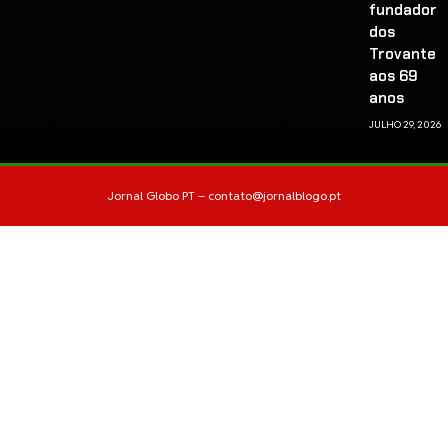
fundador
dos
Trovante
aos 69
anos
JULHO 29, 2026
Jornal Globo PT –
contato@jornalblogo.pt