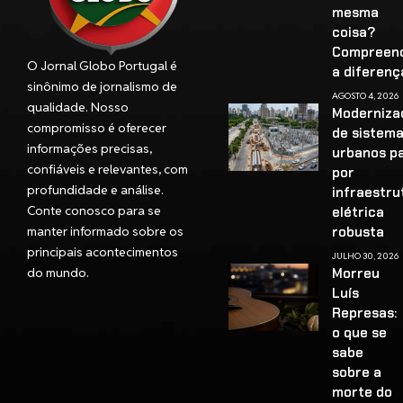
mesma
coisa?
Compreen
O Jornal Globo Portugal é
a diferenç
sinônimo de jornalismo de
AGOSTO 4, 2026
qualidade. Nosso
Moderniza
compromisso é oferecer
de sistem
informações precisas,
urbanos p
confiáveis e relevantes, com
por
profundidade e análise.
infraestru
Conte conosco para se
elétrica
manter informado sobre os
robusta
principais acontecimentos
JULHO 30, 2026
do mundo.
Morreu
Luís
Represas:
o que se
sabe
sobre a
morte do