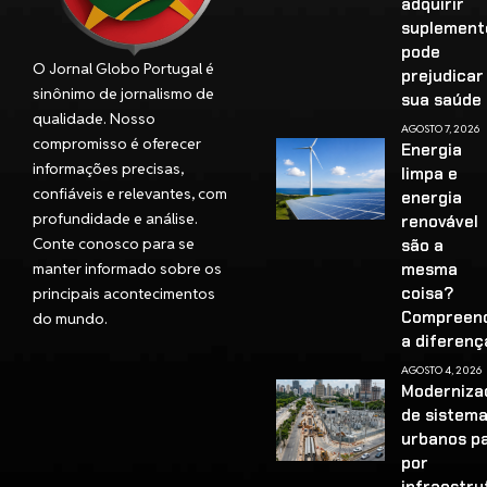
adquirir
suplement
pode
O Jornal Globo Portugal é
prejudicar
sinônimo de jornalismo de
sua saúd
qualidade. Nosso
AGOSTO 7, 2026
compromisso é oferecer
Energia
informações precisas,
limpa e
confiáveis e relevantes, com
energia
profundidade e análise.
renovável
Conte conosco para se
são a
manter informado sobre os
mesma
coisa?
principais acontecimentos
Compreen
do mundo.
a diferenç
AGOSTO 4, 2026
Moderniza
de sistem
urbanos p
por
infraestru