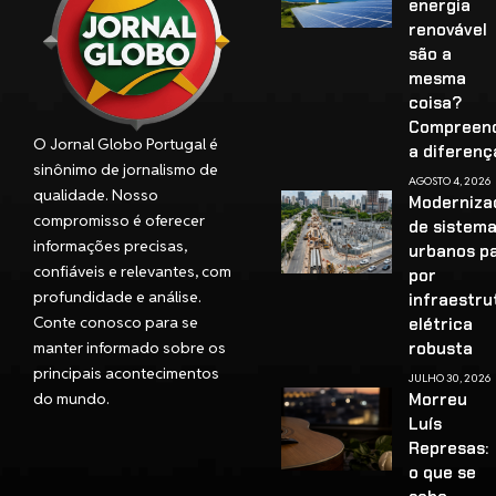
energia
renovável
são a
mesma
coisa?
Compreen
O Jornal Globo Portugal é
a diferenç
sinônimo de jornalismo de
AGOSTO 4, 2026
qualidade. Nosso
Moderniza
compromisso é oferecer
de sistem
informações precisas,
urbanos p
confiáveis e relevantes, com
por
profundidade e análise.
infraestru
Conte conosco para se
elétrica
manter informado sobre os
robusta
principais acontecimentos
JULHO 30, 2026
do mundo.
Morreu
Luís
Represas:
o que se