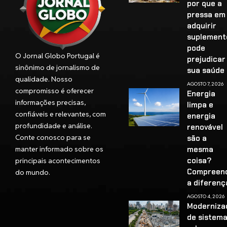
por que a
pressa em
adquirir
suplement
pode
O Jornal Globo Portugal é
prejudicar
sinônimo de jornalismo de
sua saúd
qualidade. Nosso
AGOSTO 7, 2026
compromisso é oferecer
Energia
informações precisas,
limpa e
confiáveis e relevantes, com
energia
profundidade e análise.
renovável
Conte conosco para se
são a
manter informado sobre os
mesma
coisa?
principais acontecimentos
Compreen
do mundo.
a diferenç
AGOSTO 4, 2026
Moderniza
de sistem