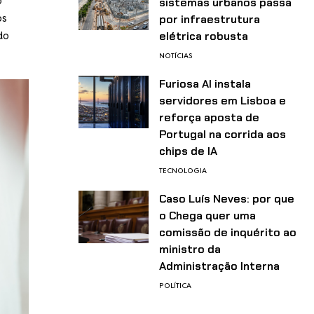
o
sistemas urbanos passa
os
por infraestrutura
do
elétrica robusta
NOTÍCIAS
Furiosa AI instala
servidores em Lisboa e
reforça aposta de
Portugal na corrida aos
chips de IA
TECNOLOGIA
Caso Luís Neves: por que
o Chega quer uma
comissão de inquérito ao
ministro da
Administração Interna
POLÍTICA