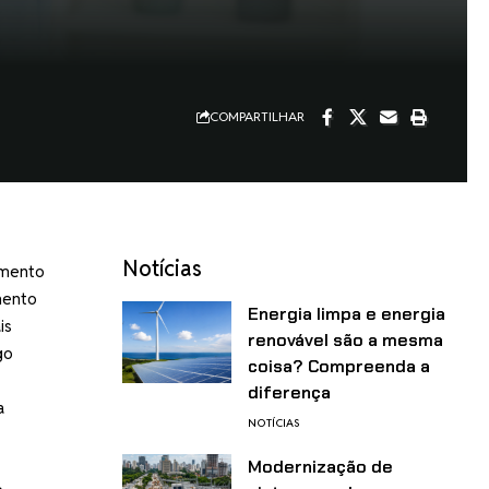
COMPARTILHAR
Notícias
imento
mento
Energia limpa e energia
is
renovável são a mesma
go
coisa? Compreenda a
diferença
a
NOTÍCIAS
Modernização de