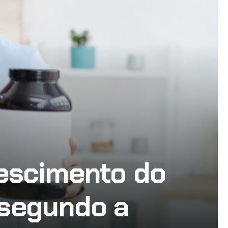
escimento do
 segundo a