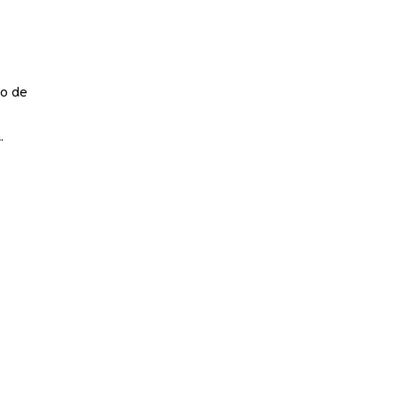
do de
.