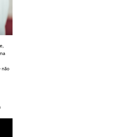
e,
uma
e não
a