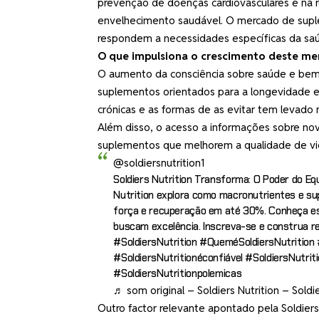
prevenção de doenças cardiovasculares e na 
envelhecimento saudável. O mercado de supl
respondem a necessidades específicas da saú
O que impulsiona o crescimento deste me
O aumento da consciência sobre saúde e bem-
suplementos orientados para a longevidade e
crónicas e as formas de as evitar tem levado 
Além disso, o acesso a informações sobre nov
suplementos que melhorem a qualidade de vi
@soldiersnutrition1
Soldiers Nutrition Transforma: O Poder do Equ
Nutrition explora como macronutrientes e 
força e recuperação em até 30%. Conheça es
buscam excelência. Inscreva-se e construa re
#SoldiersNutrition
#QueméSoldiersNutrition
#SoldiersNutritionéconfiável
#SoldiersNutrit
#SoldiersNutritionpolemicas
♬ som original – Soldiers Nutrition – Soldie
Outro factor relevante apontado pela Soldiers