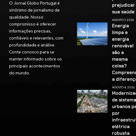
O Jornal Globo Portugal é
prejudicar
sinônimo de jornalismo de
sua saúd
qualidade. Nosso
AGOSTO 7, 2026
compromisso é oferecer
Energia
informações precisas,
limpa e
confiáveis e relevantes, com
energia
profundidade e análise.
renovável
Conte conosco para se
são a
manter informado sobre os
mesma
coisa?
principais acontecimentos
Compreen
do mundo.
a diferenç
AGOSTO 4, 2026
Moderniza
de sistem
urbanos p
por
infraestru
elétrica
robusta