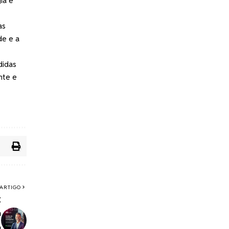
ia é
as
de e a
didas
nte e
ARTIGO
t
o
e