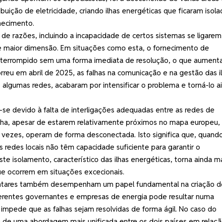
buição de eletricidade, criando ilhas energéticas que ficaram isola
necimento.
 de razões, incluindo a incapacidade de certos sistemas se ligarem
 maior dimensão. Em situações como esta, o fornecimento de
 interrompido sem uma forma imediata de resolução, o que aument
reu em abril de 2025, as falhas na comunicação e na gestão das i
algumas redes, acabaram por intensificar o problema e torná-lo a
-se devido à falta de interligações adequadas entre as redes de
anha, apesar de estarem relativamente próximos no mapa europeu,
 vezes, operam de forma desconectada. Isto significa que, quand
 redes locais não têm capacidade suficiente para garantir o
te isolamento, característico das ilhas energéticas, torna ainda m
que ocorrem em situações excecionais.
mentares também desempenham um papel fundamental na criação de
iferentes governantes e empresas de energia pode resultar numa
 impede que as falhas sejam resolvidas de forma ágil. No caso do
ta de uma abordagem mais unificada entre os dois países em relaçã