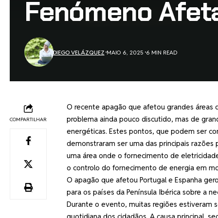
Fenómeno Afeta
DIEGO VELÁZQUEZ
MAIO 6, 2025
6 MIN READ
O recente apagão que afetou grandes áreas de
problema ainda pouco discutido, mas de grande
COMPARTILHAR
energéticas. Estes pontos, que podem ser con
demonstraram ser uma das principais razões 
uma área onde o fornecimento de eletricidade 
o controlo do fornecimento de energia em mo
O apagão que afetou Portugal e Espanha gero
para os países da Península Ibérica sobre a n
Durante o evento, muitas regiões estiveram se
quotidiana dos cidadãos. A causa principal, s