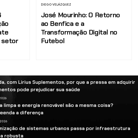
DIEGO VELÁZQUEZ
6
José Mourinho: O Retorno
ção
ao Benfica e a
ate
Transformação Digital no
 setor
Futebol
a, com Lirius Suplementos, por que a pressa em adquirir
mentos pode prejudicar sua saúde
 2026
a limpa e energia renovável são a mesma coisa?
eenda a diferença
 2026
ização de sistemas urbanos passa por infraestrutura
ca robusta