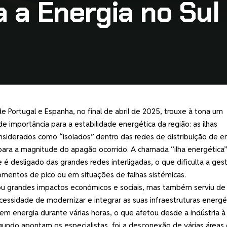
 a Energia no Sul
 Portugal e Espanha, no final de abril de 2025, trouxe à tona um
 importância para a estabilidade energética da região: as ilhas
siderados como “isolados” dentro das redes de distribuição de en
para a magnitude do apagão ocorrido. A chamada “ilha energética”
é desligado das grandes redes interligadas, o que dificulta a ges
mentos de pico ou em situações de falhas sistémicas.
u grandes impactos económicos e sociais, mas também serviu de 
ecessidade de modernizar e integrar as suas infraestruturas energét
m energia durante várias horas, o que afetou desde a indústria à
egundo apontam os especialistas, foi a desconexão de várias áreas