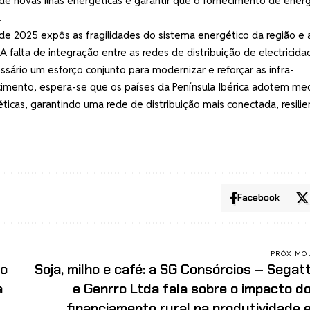
de novas ilhas energéticas e garantir que o fornecimento de energ
.
e 2025 expôs as fragilidades do sistema energético da região e 
 A falta de integração entre as redes de distribuição de electricida
ário um esforço conjunto para modernizar e reforçar as infra-
ecimento, espera-se que os países da Península Ibérica adotem me
éticas, garantindo uma rede de distribuição mais conectada, resilie
Facebook
PRÓXIMO 
ão
Soja, milho e café: a SG Consórcios – Segat
a
e Genrro Ltda fala sobre o impacto d
financiamento rural na produtividade 