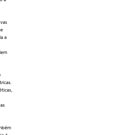
ivas
de
da a
ndem
e
ricas.
ticas,
ras
também