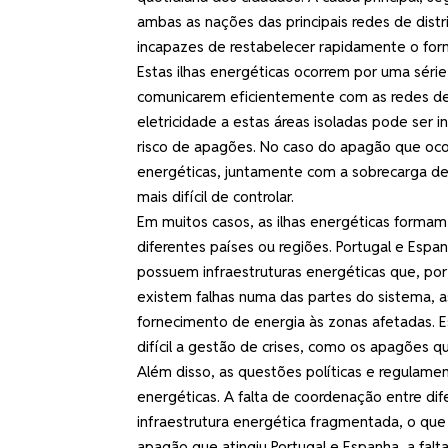
ambas as nações das principais redes de distri
incapazes de restabelecer rapidamente o for
Estas ilhas energéticas ocorrem por uma série
comunicarem eficientemente com as redes de
eletricidade a estas áreas isoladas pode ser
risco de apagões. No caso do apagão que ocor
energéticas, juntamente com a sobrecarga de 
mais difícil de controlar.
Em muitos casos, as ilhas energéticas formam
diferentes países ou regiões. Portugal e Esp
possuem infraestruturas energéticas que, por
existem falhas numa das partes do sistema, as
fornecimento de energia às zonas afetadas. Es
difícil a gestão de crises, como os apagões 
Além disso, as questões políticas e regula
energéticas. A falta de coordenação entre d
infraestrutura energética fragmentada, o que
apagão que atingiu Portugal e Espanha, a fal