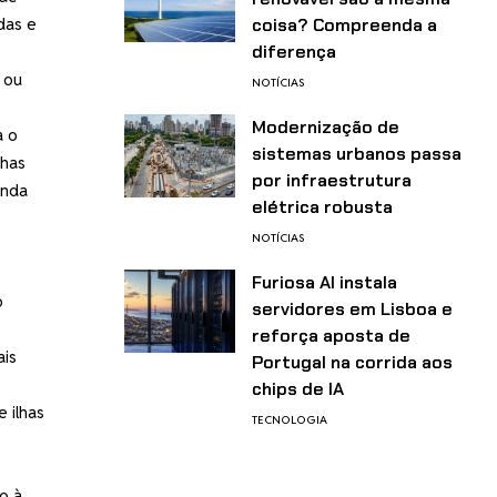
das e
coisa? Compreenda a
diferença
 ou
NOTÍCIAS
Modernização de
a o
sistemas urbanos passa
lhas
por infraestrutura
inda
elétrica robusta
NOTÍCIAS
Furiosa AI instala
o
servidores em Lisboa e
reforça aposta de
ais
Portugal na corrida aos
chips de IA
 ilhas
TECNOLOGIA
o à