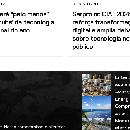
UEZ
DIEGO VELÁZQUEZ
terá “pelo menos”
Serpro no CIAT 202
hubs’ de tecnologia
reforça transforma
inal do ano
digital e amplia deb
sobre tecnologia no
público
Entend
suple
AGOSTO 7,
Energi
Compr
AGOSTO 4,
Modern
de. Nosso compromisso é oferecer
elétri