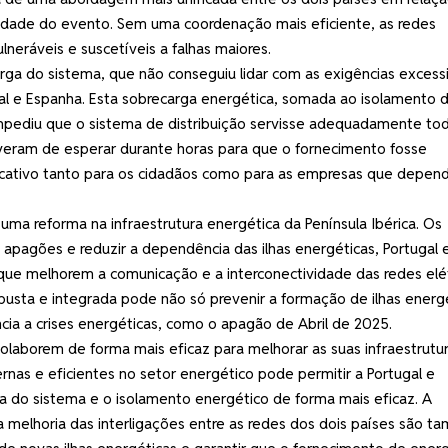
avidade do evento. Sem uma coordenação mais eficiente, as redes
eráveis ​​e suscetíveis a falhas maiores.
ga do sistema, que não conseguiu lidar com as exigências excess
al e Espanha. Esta sobrecarga energética, somada ao isolamento 
impediu que o sistema de distribuição servisse adequadamente to
iveram de esperar durante horas para que o fornecimento fosse
ficativo tanto para os cidadãos como para as empresas que depe
ma reforma na infraestrutura energética da Península Ibérica. Os
s apagões e reduzir a dependência das ilhas energéticas, Portugal 
que melhorem a comunicação e a interconectividade das redes elét
usta e integrada pode não só prevenir a formação de ilhas energé
ia a crises energéticas, como o apagão de Abril de 2025.
 colaborem de forma mais eficaz para melhorar as suas infraestrutu
nas e eficientes no setor energético pode permitir a Portugal e
a do sistema e o isolamento energético de forma mais eficaz. A
a melhoria das interligações entre as redes dos dois países são 