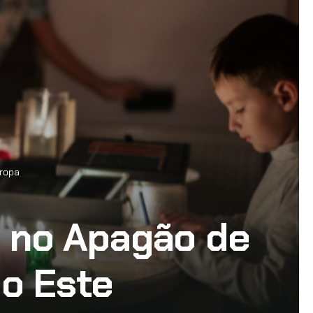
uropa
s no Apagão de
o Este