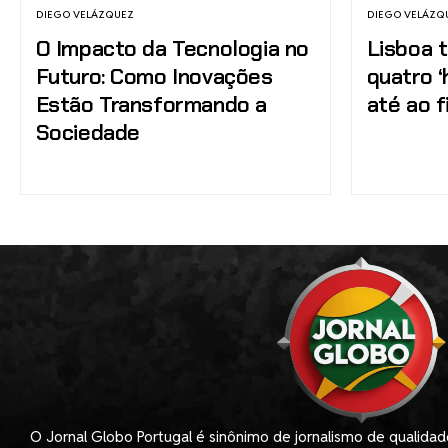
DIEGO VELÁZQUEZ
DIEGO VELÁZQ
O Impacto da Tecnologia no
Lisboa 
Futuro: Como Inovações
quatro ‘
Estão Transformando a
até ao f
Sociedade
O Jornal Globo Portugal é sinônimo de jornalismo de qualida