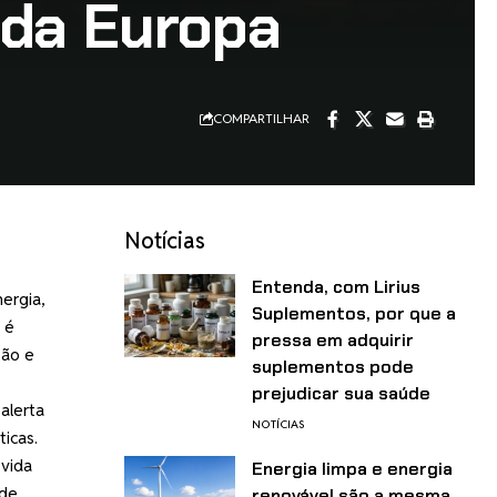
 da Europa
COMPARTILHAR
Notícias
Entenda, com Lirius
ergia,
Suplementos, por que a
 é
pressa em adquirir
tão e
suplementos pode
prejudicar sua saúde
alerta
NOTÍCIAS
icas.
 vida
Energia limpa e energia
 de
renovável são a mesma