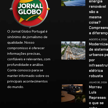
energia
renovável
são a
mesma
coisa?
Compreen
O Jornal Globo Portugal é
a diferenç
sinônimo de jornalismo de
AGOSTO 4, 2026
qualidade. Nosso
Moderniza
compromisso é oferecer
de sistem
informações precisas,
urbanos p
confiáveis e relevantes, com
por
profundidade e análise.
infraestru
Conte conosco para se
elétrica
manter informado sobre os
robusta
principais acontecimentos
JULHO 30, 2026
do mundo.
Morreu
Luís
Represas:
o que se