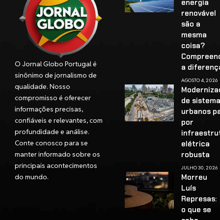
energia
renovável
são a
mesma
coisa?
Compreen
O Jornal Globo Portugal é
a diferenç
sinônimo de jornalismo de
AGOSTO 4, 2026
qualidade. Nosso
Moderniza
compromisso é oferecer
de sistem
informações precisas,
urbanos p
confiáveis e relevantes, com
por
profundidade e análise.
infraestru
Conte conosco para se
elétrica
manter informado sobre os
robusta
principais acontecimentos
JULHO 30, 2026
do mundo.
Morreu
Luís
Represas:
o que se