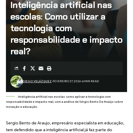
Inteligência artificial nas
escolas: Como utilizar a
tecnologia com
responsabilidade e impacto
real?
DIEGO VELÁZQUEZ
FEVEREIRO 27, 2026
6 MIN READ
Inteligência artificial nas escolas: como aplicar a tecnologia com
responsabilidade e impacto real, com a análise de Sérgio Bento De Araújo sobre
inovação e educação.
Sergio Bento de Araujo, empresário especialista em educação,
tem defendido que a inteligência artificial já faz parte do