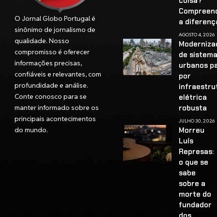
coisa?
Compreen
O Jornal Globo Portugal é
a diferenç
sinônimo de jornalismo de
AGOSTO 4, 2026
qualidade. Nosso
Moderniza
compromisso é oferecer
de sistem
informações precisas,
urbanos p
confiáveis e relevantes, com
por
profundidade e análise.
infraestru
Conte conosco para se
elétrica
manter informado sobre os
robusta
principais acontecimentos
JULHO 30, 2026
do mundo.
Morreu
Luís
Represas:
o que se
sabe
sobre a
morte do
fundador
dos