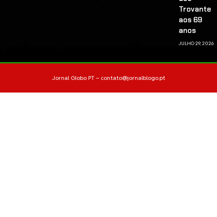
Trovante
aos 69
anos
JULHO 29, 2026
Jornal Globo PT –
contato@jornalblogo.pt