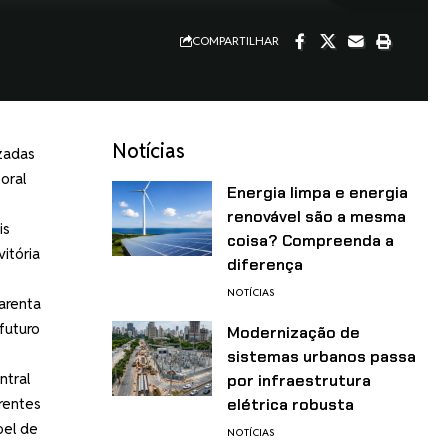
COMPARTILHAR
Notícias
zadas
oral
Energia limpa e energia
renovável são a mesma
is
coisa? Compreenda a
itória
diferença
NOTÍCIAS
arenta
futuro
Modernização de
sistemas urbanos passa
ntral
por infraestrutura
erentes
elétrica robusta
pel de
NOTÍCIAS