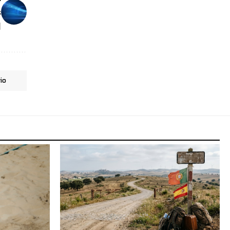
s
l
io