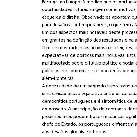
Portugal na Europa. À medida que os portugu
oportunidades futuras surgem como motivos de
esquerda e direita. Observadores apontam que 
para desafios contemporâneos, o que tem afa
Um dos aspectos mais notáveis deste process
emigrantes na definição dos resultados e na 
têm-se mostrado mais activos nas eleições, t
expectativas de políticas mais inclusivas. Est
multifacetado sobre o futuro político e socia
políticos em comunicar e responder às preoc
além-fronteiras.
A necessidade de um segundo turno tornou-se
uma divisão quase equitativa entre os candidat
democrática portuguesa e é sintomática de um
do passado. A antecipação do confronto decis
próximos anos podem trazer mudanças signific
chefe de Estado, os portugueses enfrentam a
aos desafios globais e internos.