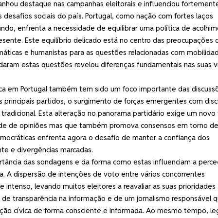
nhou destaque nas campanhas eleitorais e influenciou fortement
esafios sociais do país. Portugal, como nação com fortes laços
mundo, enfrenta a necessidade de equilibrar uma política de acolhi
esente. Este equilíbrio delicado está no centro das preocupações 
máticas e humanistas para as questões relacionadas com mobilida
daram estas questões revelou diferenças fundamentais nas suas v
tica em Portugal também tem sido um foco importante das discuss
s principais partidos, o surgimento de forças emergentes com dis
tradicional. Esta alteração no panorama partidário exige um novo 
idade de opiniões mas que também promova consensos em torno d
emocráticas enfrenta agora o desafio de manter a confiança dos
te e divergências marcadas.
rtância das sondagens e da forma como estas influenciam a perc
ra. A dispersão de intenções de voto entre vários concorrentes
 intenso, levando muitos eleitores a reavaliar as suas prioridades
de de transparência na informação e de um jornalismo responsável 
cipação cívica de forma consciente e informada. Ao mesmo tempo, le