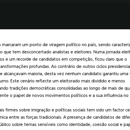
6 marcaram um ponto de viragem político no país, sendo caracteri
que tem desconcertado analistas e eleitores. Numa jornada eleit
os e um recorde de candidatos em competição, ficou claro que o
ransformações profundas. Ao contrário de outros ciclos presidencia
e alcançavam maioria, desta vez nenhum candidato garantiu uma v
rno. Este cenário reflecte um eleitorado mais dividido e menos
iando tradições democráticas consolidadas ao longo de mais de qu
e o papel de novos movimentos políticos e a sua influência no 
s firmes sobre imigração e políticas sociais tem sido um factor ce
mica entre as forças tradicionais. A presença de candidatos de dif
público sobre temas sensíveis como identidade, coesão social e pa