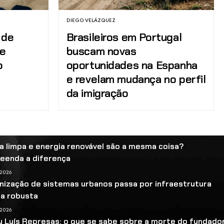
DIEGO VELÁZQUEZ
 de
Brasileiros em Portugal
 e
buscam novas
o
oportunidades na Espanha
e revelam mudança no perfil
da imigração
a limpa e energia renovável são a mesma coisa?
eenda a diferença
 2026
ização de sistemas urbanos passa por infraestrutura
ca robusta
 2026
 Luís Represas: o que se sabe sobre a morte do fundado