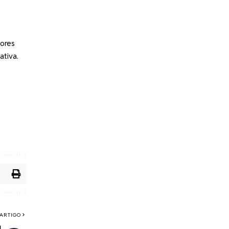
tores
tiva.
ARTIGO
a