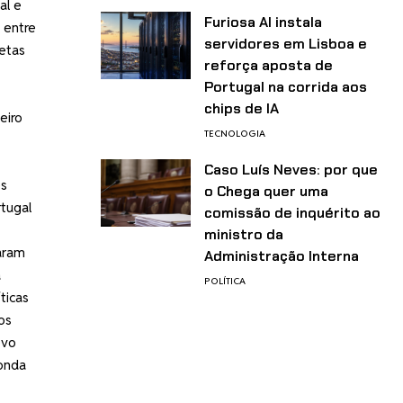
al e
Furiosa AI instala
 entre
servidores em Lisboa e
retas
reforça aposta de
Portugal na corrida aos
chips de IA
eiro
TECNOLOGIA
Caso Luís Neves: por que
es
o Chega quer uma
tugal
comissão de inquérito ao
ministro da
aram
Administração Interna
a
POLÍTICA
ticas
os
ovo
ponda