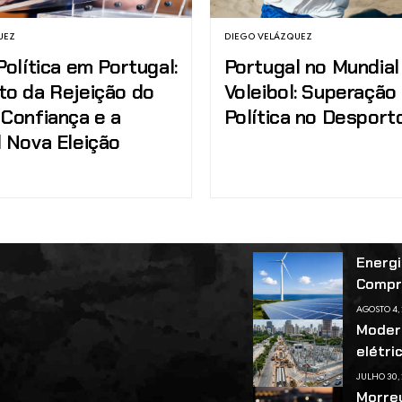
UEZ
DIEGO VELÁZQUEZ
Política em Portugal:
Portugal no Mundial
to da Rejeição do
Voleibol: Superação
 Confiança e a
Política no Desport
l Nova Eleição
Energi
Compr
AGOSTO 4,
Modern
elétri
JULHO 30,
Morreu