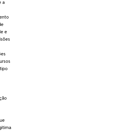
e a
mento
de
de e
isões
ões
cursos
tipo
e
eção
que
gitima