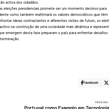
ção activa dos cidadãos.
das eleições presidenciais promete ser um momento decisivo para
sidente como também reafirmará os valores democráticos que têm
rontar ideias contrastantes e diferentes visões de futuro, os elei
tivo na construção de uma sociedade mais dinâmica e representa
 que emergem desta fase preparam o país para enfrentar desafios
eterminação.
Facebook
PRÓXIMO 
Portugal como Exemplo em Tecnologi