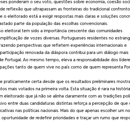
eses ponderam o seu voto, questões sobre economia, coesão soci
 reflexão que ultrapassam as fronteiras do tradicional confronto
o eleitorado está a exigir respostas mais claras e soluções conc
stado parte da população das escolhas convencionais.
o eleitoral tem sido a importância crescente das comunidades
amplificação de vozes diversas. Portugueses residentes no estrang
razendo perspectivas que refletem experiências internacionais e
a participação renovada da diáspora contribui para um diálogo mais
l de Portugal. Ao mesmo tempo, eleva a responsabilidade dos líder
upações tanto de quem vive no país como de quem representa Por
 praticamente certa desde que os resultados preliminares mostr
os mais votados na primeira volta. Esta situação é rara na históri
 eleitorado que já não se alinha claramente com as tradições polí
ivo entre duas candidaturas distintas reforça a percepção de que 
ativas nas políticas nacionais. Mais do que apenas escolher um n
 oportunidade de redefinir prioridades e traçar um rumo que res