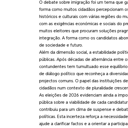
O debate sobre imigração foi um tema que ga
forma como muitos cidadãos percepcionam os d
históricos e culturais com várias regiões do 
com as exigências económicas e sociais do pr
muitos eleitores que procuram soluções prag
integração. A forma como os candidatos abor
de sociedade e futuro.
Além da dimensão social, a estabilidade polí
públicas. Após décadas de alternância entre o
contundentes tem tumultuado esse equilíbrio 
de diálogo político que reconheça a divers
projectos comuns. O papel das instituições d
cidadãos num contexto de pluralidade crescen
As eleições de 2026 evidenciam ainda a impo
pública sobre a viabilidade de cada candidatu
contribuiu para um clima de suspense e debate
políticas. Esta incerteza reforça a necessida
ajude a clarificar factos e a orientar a parti