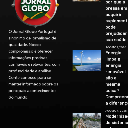
por que a
pressa em
adquirir
suplement
pode
O Jornal Globo Portugal é
prejudicar
sinônimo de jornalismo de
sua saúd
qualidade. Nosso
AGOSTO 7, 2026
compromisso é oferecer
Energia
informações precisas,
limpa e
confiáveis e relevantes, com
energia
profundidade e análise.
renovável
Conte conosco para se
são a
manter informado sobre os
mesma
coisa?
principais acontecimentos
Compreen
do mundo.
a diferenç
AGOSTO 4, 2026
Moderniza
de sistem