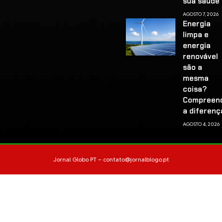
sua saúd
AGOSTO 7, 2026
Energia
limpa e
energia
renovável
são a
mesma
coisa?
Compreen
a diferenç
AGOSTO 4, 2026
Jornal Globo PT –
contato@jornalblogo.pt