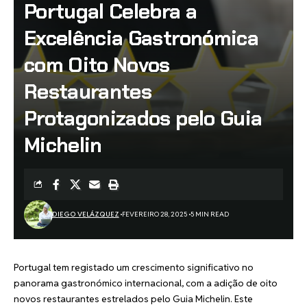
Portugal Celebra a
Excelência Gastronómica
com Oito Novos
Restaurantes
Protagonizados pelo Guia
Michelin
DIEGO VELÁZQUEZ
FEVEREIRO 28, 2025
5 MIN READ
Portugal tem registado um crescimento significativo no
panorama gastronómico internacional, com a adição de oito
novos restaurantes estrelados pelo Guia Michelin. Este