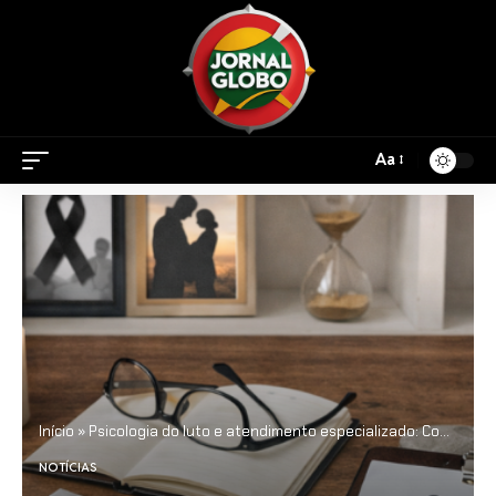
Aa
Início
»
Psicologia do luto e atendimento especializado: Conheça mais com Tiago Schietti
NOTÍCIAS