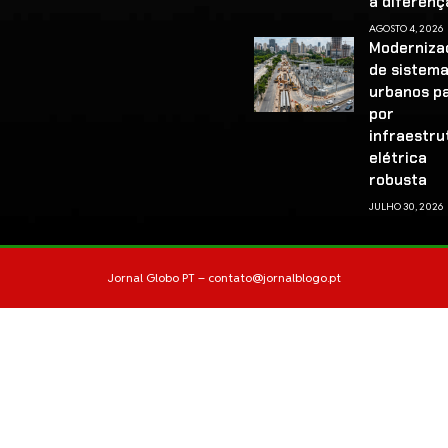
a diferenç
AGOSTO 4, 2026
Moderniza
de sistem
urbanos p
por
infraestru
elétrica
robusta
JULHO 30, 2026
Jornal Globo PT –
contato@jornalblogo.pt