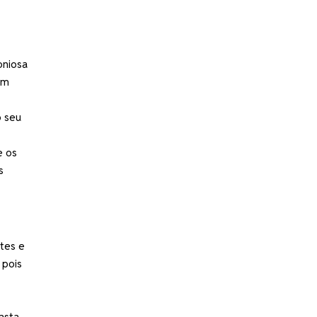
oniosa
em
o seu
e os
s
ntes e
 pois
asta