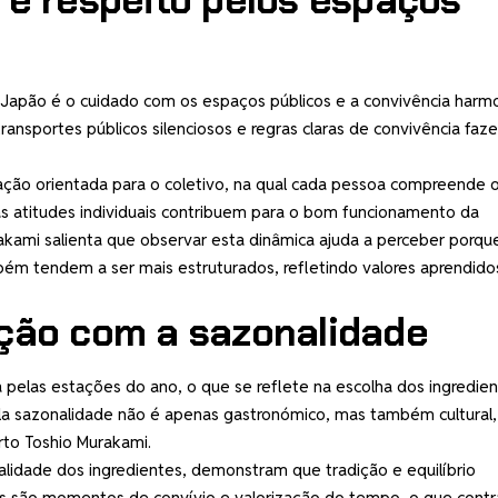
 Japão é o cuidado com os espaços públicos e a convivência harm
transportes públicos silenciosos e regras claras de convivência faz
ção orientada para o coletivo, na qual cada pessoa compreende 
s atitudes individuais contribuem para o bom funcionamento da
kami salienta que observar esta dinâmica ajuda a perceber porqu
mbém tendem a ser mais estruturados, refletindo valores aprendido
ação com a sazonalidade
a pelas estações do ano, o que se reflete na escolha dos ingredie
la sazonalidade não é apenas gastronómico, mas também cultural,
erto Toshio Murakami.
lidade dos ingredientes, demonstram que tradição e equilíbrio
ões são momentos de convívio e valorização do tempo, o que contr