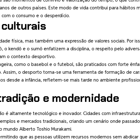
nos de outros países. Este modo de vida contribui para hábitos m
e com o consumo e o desperdício.
culturais
ade física, mas também uma expressão de valores sociais. Por iss
o kendô e o sumô enfatizem a disciplina, o respeito pelo advers
sam o contexto desportivo.
eira, como o basebol e o futebol, são praticados com forte ênfa
o. Assim, o desporto torna-se uma ferramenta de formação de car
dos desde a infância, refletem-se mais tarde no ambiente profissio
 tradição e modernidade
o é altamente tecnológico e inovador. Cidades com infraestrutur
templos e mercados tradicionais, criando um cenário onde passado
do mundo Alberto Toshio Murakami.
 permitindo que as pessoas utilizem recursos modernos sem abdicar