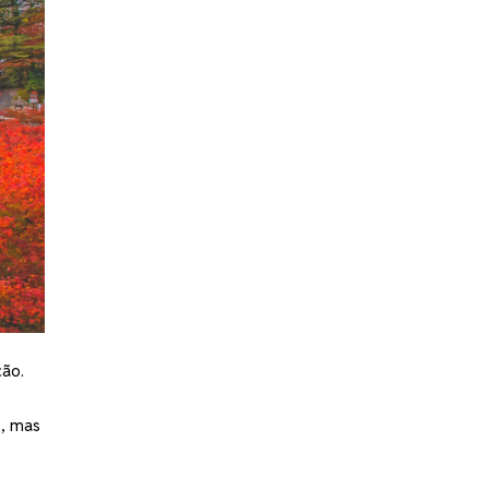
ção.
s, mas