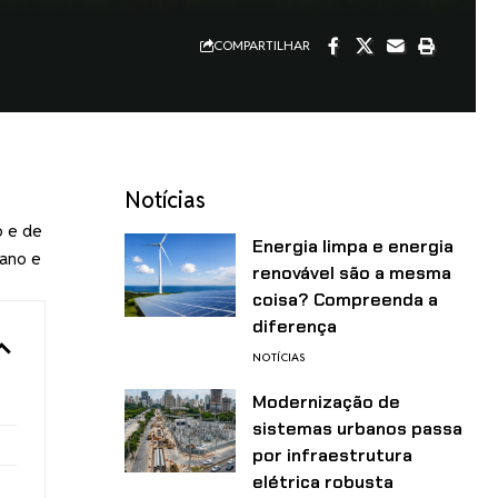
COMPARTILHAR
Notícias
o e de
Energia limpa e energia
iano e
renovável são a mesma
coisa? Compreenda a
diferença
NOTÍCIAS
Modernização de
sistemas urbanos passa
por infraestrutura
elétrica robusta