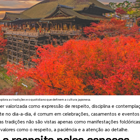
plora as tradições e o quotidiano que definem a cultura japonesa.
er valorizada como expressão de respeito, disciplina e contempla
te no dia-a-dia, é comum em celebrações, casamentos e eventos
stas tradições não são vistas apenas como manifestações folclórica
valores como o respeito, a paciência e a atenção ao detalhe.
 e respeito pelos espaços