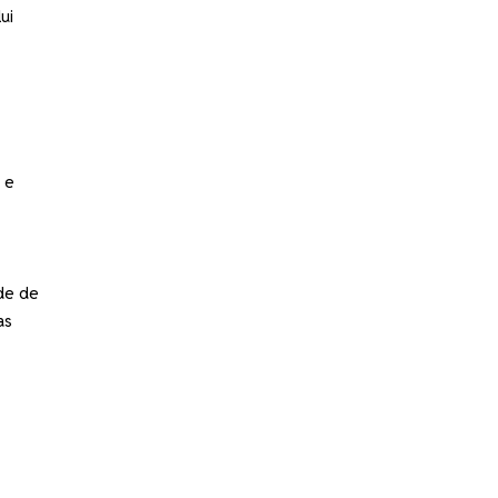
ui
 e
de de
as