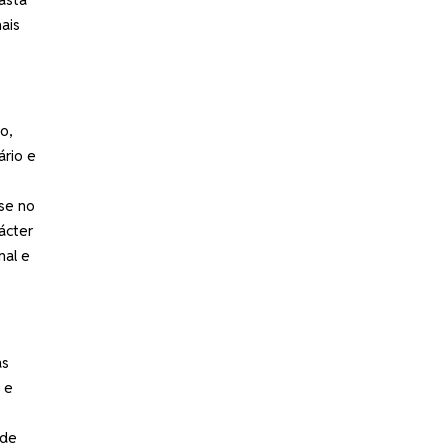
ais
o,
ário e
se no
ácter
nal e
as
 e
 de