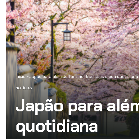
Início
»
Japão para além do turismo: Tradições e vida quotidiana
NOTÍCIAS
Japão para além
quotidiana