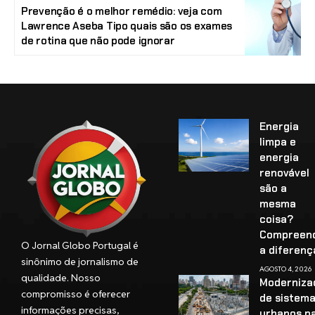
Prevenção é o melhor remédio: veja com
Lawrence Aseba Tipo quais são os exames
de rotina que não pode ignorar
Energia
limpa e
energia
renovável
são a
mesma
coisa?
Compreen
O Jornal Globo Portugal é
a diferenç
sinônimo de jornalismo de
AGOSTO 4, 2026
qualidade. Nosso
Moderniza
compromisso é oferecer
de sistem
informações precisas,
urbanos p