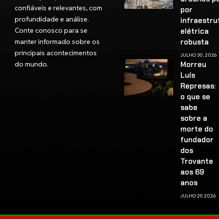
confiáveis e relevantes, com
por
profundidade e análise.
infraestru
Conte conosco para se
elétrica
manter informado sobre os
robusta
principais acontecimentos
JULHO 30, 2026
do mundo.
Morreu
Luís
Represas:
o que se
sabe
sobre a
morte do
fundador
dos
Trovante
aos 69
anos
JULHO 29, 2026