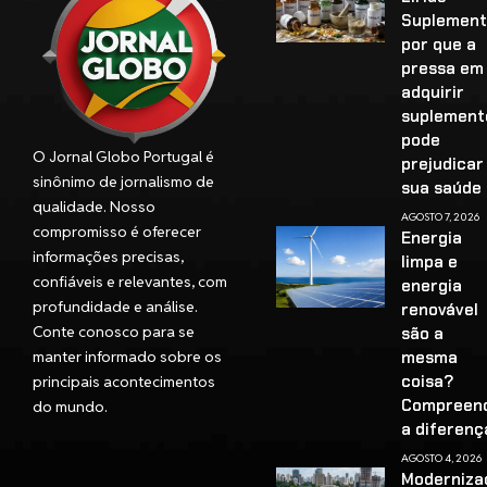
Suplement
por que a
pressa em
adquirir
suplement
pode
O Jornal Globo Portugal é
prejudicar
sinônimo de jornalismo de
sua saúd
qualidade. Nosso
AGOSTO 7, 2026
compromisso é oferecer
Energia
informações precisas,
limpa e
confiáveis e relevantes, com
energia
profundidade e análise.
renovável
Conte conosco para se
são a
manter informado sobre os
mesma
coisa?
principais acontecimentos
Compreen
do mundo.
a diferenç
AGOSTO 4, 2026
Moderniza