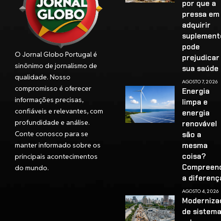
por que a
pressa em
adquirir
suplement
pode
O Jornal Globo Portugal é
prejudicar
sinônimo de jornalismo de
sua saúd
qualidade. Nosso
AGOSTO 7, 2026
compromisso é oferecer
Energia
informações precisas,
limpa e
confiáveis e relevantes, com
energia
profundidade e análise.
renovável
Conte conosco para se
são a
manter informado sobre os
mesma
coisa?
principais acontecimentos
Compreen
do mundo.
a diferenç
AGOSTO 4, 2026
Moderniza
de sistem