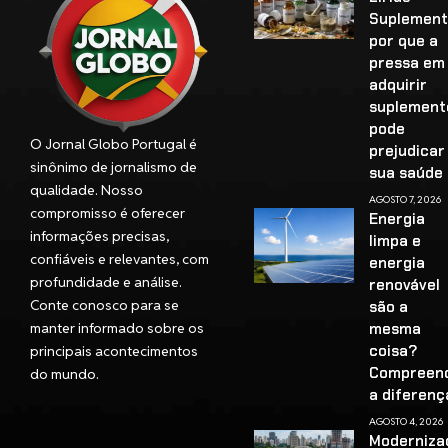
Suplement
por que a
pressa em
adquirir
suplement
pode
O Jornal Globo Portugal é
prejudicar
sinônimo de jornalismo de
sua saúd
qualidade. Nosso
AGOSTO 7, 2026
compromisso é oferecer
Energia
informações precisas,
limpa e
confiáveis e relevantes, com
energia
profundidade e análise.
renovável
Conte conosco para se
são a
manter informado sobre os
mesma
coisa?
principais acontecimentos
Compreen
do mundo.
a diferenç
AGOSTO 4, 2026
Moderniza