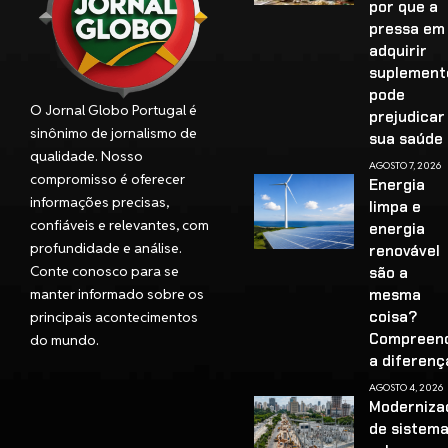
por que a
pressa em
adquirir
suplement
pode
O Jornal Globo Portugal é
prejudicar
sinônimo de jornalismo de
sua saúd
qualidade. Nosso
AGOSTO 7, 2026
compromisso é oferecer
Energia
informações precisas,
limpa e
confiáveis e relevantes, com
energia
profundidade e análise.
renovável
Conte conosco para se
são a
manter informado sobre os
mesma
coisa?
principais acontecimentos
Compreen
do mundo.
a diferenç
AGOSTO 4, 2026
Moderniza
de sistem