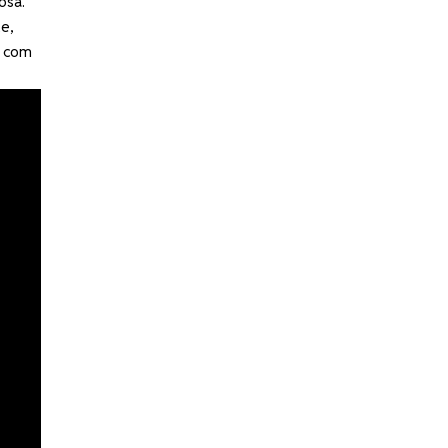
osa.
e,
e com