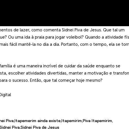
mentos de lazer, como comenta Sidnei Piva de Jesus. Que tal um
? Ou uma ida à praia para jogar voleibol? Quando a atividade fís
 mais fácil mantê-la no dia a dia. Portanto, com o tempo, ela se tor
família é uma maneira incrível de cuidar da saúde enquanto se
ista, escolher atividades divertidas, manter a motivação e transfo
 para o sucesso. Então, que tal começar hoje mesmo?
igital
ei Piva
Itapemerim ainda existe
Itapemirim
Piva Itapemirim
Sidnei Piva
Sidnei Piva de Jesus