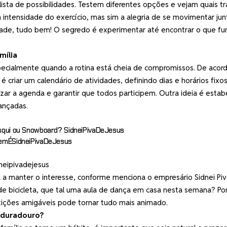
lista de possibilidades. Testem diferentes opções e vejam quais t
a intensidade do exercício, mas sim a alegria de se movimentar jun
dade, tudo bem! O segredo é experimentar até encontrar o que fu
mília
ecialmente quando a rotina está cheia de compromissos. De acor
 criar um calendário de atividades, definindo dias e horários fixo
nizar a agenda e garantir que todos participem. Outra ideia é estab
ançadas.
 Esqui ou Snowboard? SidneiPivaDeJesus
QuemÉSidneiPivaDeJesus
dneipivadejesus
a a manter o interesse, conforme menciona o empresário Sidnei Pi
e bicicleta, que tal uma aula de dança em casa nesta semana? Por
tições amigáveis pode tornar tudo mais animado.
 duradouro?