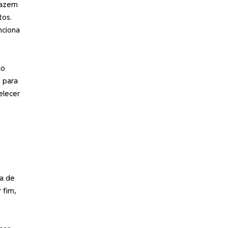
razem
tos.
nciona
do
s para
elecer
va de
 fim,