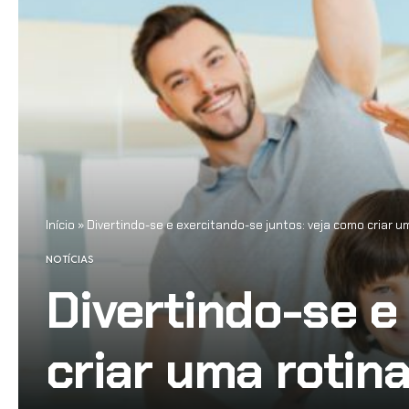
Início
»
Divertindo-se e exercitando-se juntos: veja como criar um
NOTÍCIAS
Divertindo-se e
criar uma rotina