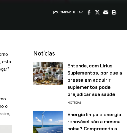
COMPARTILHAR
Notícias
orno
, esta
Entenda, com Lirius
eçar?
Suplementos, por que a
pressa em adquirir
suplementos pode
prejudicar sua saúde
omo
NOTÍCIAS
mo o
ssim,
Energia limpa e energia
renovável são a mesma
coisa? Compreenda a