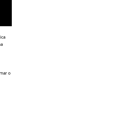
ica
na
rmar o