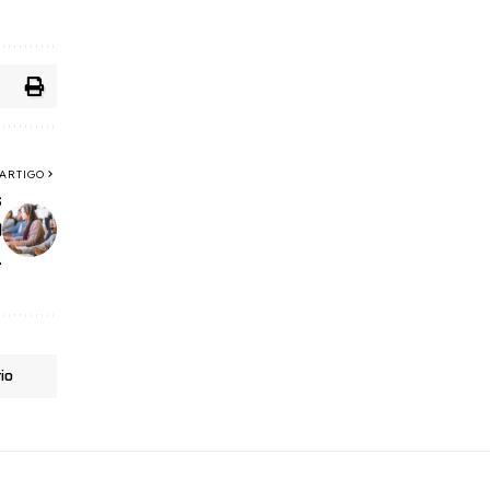
ARTIGO
s
0
4
io