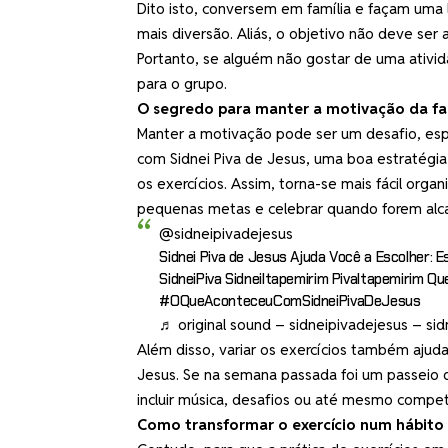
Dito isto, conversem em família e façam uma 
mais diversão. Aliás, o objetivo não deve ser 
Portanto, se alguém não gostar de uma ativi
para o grupo.
O segredo para manter a motivação da fa
Manter a motivação pode ser um desafio, esp
com Sidnei Piva de Jesus, uma boa estratégia é
os exercícios. Assim, torna-se mais fácil orga
pequenas metas e celebrar quando forem alc
@sidneipivadejesus
Sidnei Piva de Jesus Ajuda Você a Escolher:
SidneiPiva SidneiItapemirim PivaItapemirim 
#OQueAconteceuComSidneiPivaDeJesus
♬ original sound – sidneipivadejesus – si
Além disso, variar os exercícios também ajud
Jesus. Se na semana passada foi um passeio d
incluir música, desafios ou até mesmo compe
Como transformar o exercício num hábito