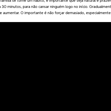
família se torne um hábito, é importante que seja natural e prazer
 30 minutos, para não cansar ninguém logo no início. Gradualment
 aumentar. O importante é não forçar demasiado, especialment