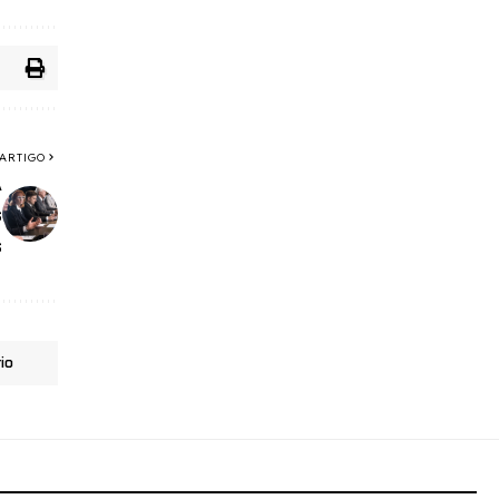
ARTIGO
A
s
s
io