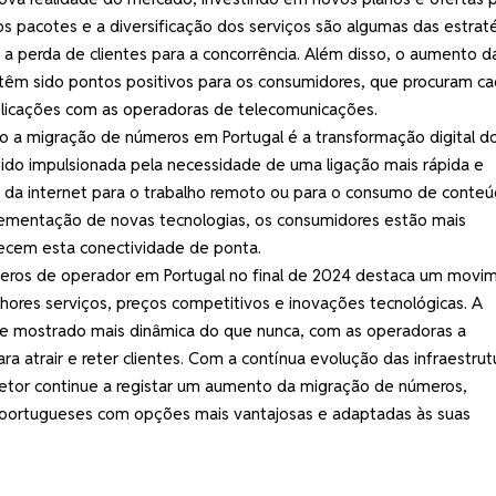
nos pacotes e a diversificação dos serviços são algumas das estrat
 perda de clientes para a concorrência. Além disso, o aumento d
s têm sido pontos positivos para os consumidores, que procuram c
plicações com as operadoras de telecomunicações.
 a migração de números em Portugal é a transformação digital do
ido impulsionada pela necessidade de uma ligação mais rápida e
 da internet para o trabalho remoto ou para o consumo de conte
lementação de novas tecnologias, os consumidores estão mais
ecem esta conectividade de ponta.
meros de operador em Portugal no final de 2024 destaca um movi
ores serviços, preços competitivos e inovações tecnológicas. A
se mostrado mais dinâmica do que nunca, com as operadoras a
a atrair e reter clientes. Com a contínua evolução das infraestrut
setor continue a registar um aumento da migração de números,
 portugueses com opções mais vantajosas e adaptadas às suas