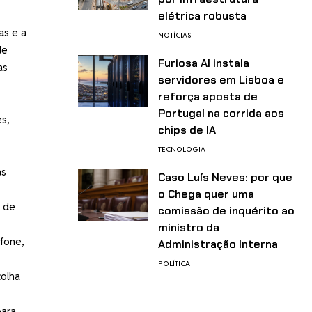
elétrica robusta
as e a
NOTÍCIAS
de
Furiosa AI instala
as
servidores em Lisboa e
reforça aposta de
Portugal na corrida aos
s,
chips de IA
TECNOLOGIA
as
Caso Luís Neves: por que
o Chega quer uma
a de
comissão de inquérito ao
ministro da
efone,
Administração Interna
POLÍTICA
colha
para