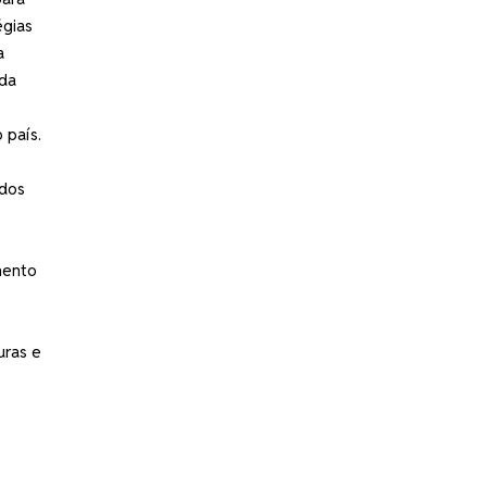
égias
a
ada
 país.
údos
mento
uras e