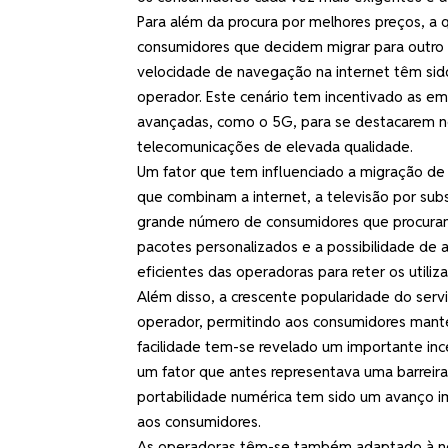
Para além da procura por melhores preços, a 
consumidores que decidem migrar para outro 
velocidade de navegação na internet têm sid
operador. Este cenário tem incentivado as em
avançadas, como o 5G, para se destacarem n
telecomunicações de elevada qualidade.
Um fator que tem influenciado a migração d
que combinam a internet, a televisão por sub
grande número de consumidores que procuram 
pacotes personalizados e a possibilidade de 
eficientes das operadoras para reter os utiliz
Além disso, a crescente popularidade do serv
operador, permitindo aos consumidores man
facilidade tem-se revelado um importante ince
um fator que antes representava uma barreira
portabilidade numérica tem sido um avanço i
aos consumidores.
As operadoras têm-se também adaptado à nov