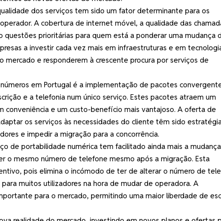
qualidade dos serviços tem sido um fator determinante para os
operador. A cobertura de internet móvel, a qualidade das chamad
o questões prioritárias para quem está a ponderar uma mudança 
presas a investir cada vez mais em infraestruturas e em tecnologi
o mercado e responderem à crescente procura por serviços de
e números em Portugal é a implementação de pacotes convergente
scrição e a telefonia num único serviço. Estes pacotes atraem um
conveniência e um custo-benefício mais vantajoso. A oferta de
adaptar os serviços às necessidades do cliente têm sido estratégi
adores e impedir a migração para a concorrência.
iço de portabilidade numérica tem facilitado ainda mais a mudanç
ter o mesmo número de telefone mesmo após a migração. Esta
ntivo, pois elimina o incómodo de ter de alterar o número de tel
 para muitos utilizadores na hora de mudar de operadora. A
mportante para o mercado, permitindo uma maior liberdade de es
a realidade do mercado, investindo em novos planos e ofertas 