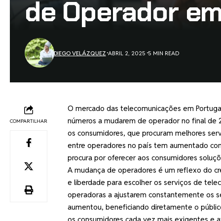
de Operador e
DIEGO VELÁZQUEZ
ABRIL 2, 2025
5 MIN READ
O mercado das telecomunicações em Portugal
números a mudarem de operador no final de 2
COMPARTILHAR
os consumidores, que procuram melhores servi
entre operadores no país tem aumentado cons
procura por oferecer aos consumidores soluçõ
A mudança de operadores é um reflexo do cr
e liberdade para escolher os serviços de te
operadoras a ajustarem constantemente os seu
aumentou, beneficiando diretamente o público
os consumidores cada vez mais exigentes e a