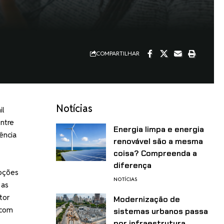
COMPARTILHAR
Notícias
il
ntre
Energia limpa e energia
ência
renovável são a mesma
coisa? Compreenda a
diferença
pções
NOTÍCIAS
 as
tor
Modernização de
 com
sistemas urbanos passa
por infraestrutura