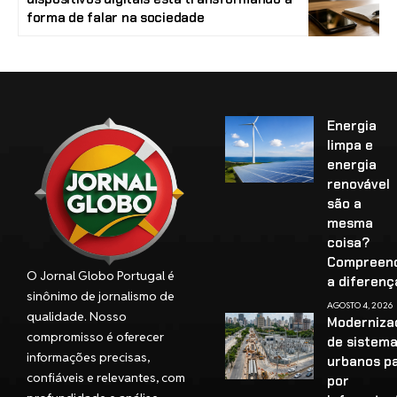
forma de falar na sociedade
Energia
limpa e
energia
renovável
são a
mesma
coisa?
Compreen
O Jornal Globo Portugal é
a diferenç
sinônimo de jornalismo de
AGOSTO 4, 2026
qualidade. Nosso
Moderniza
compromisso é oferecer
de sistem
informações precisas,
urbanos p
confiáveis e relevantes, com
por