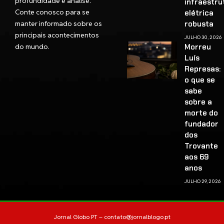
profundidade e análise.
infraestru
Conte conosco para se
elétrica
manter informado sobre os
robusta
principais acontecimentos
JULHO 30, 2026
do mundo.
Morreu
Luís
Represas:
o que se
sabe
sobre a
morte do
fundador
dos
Trovante
aos 69
anos
JULHO 29, 2026
Jornal Globo PT –
contato@jornalblogo.pt