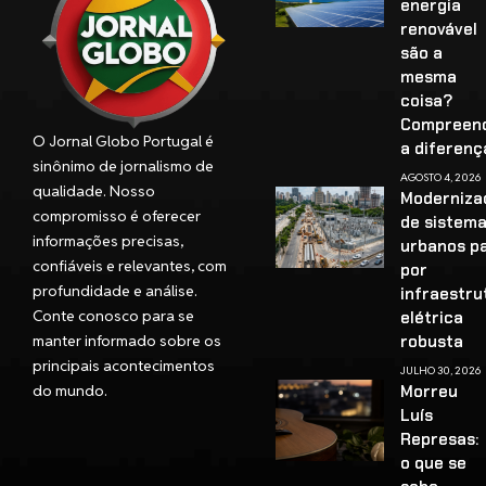
energia
renovável
são a
mesma
coisa?
Compreen
O Jornal Globo Portugal é
a diferenç
sinônimo de jornalismo de
AGOSTO 4, 2026
qualidade. Nosso
Moderniza
compromisso é oferecer
de sistem
informações precisas,
urbanos p
confiáveis e relevantes, com
por
profundidade e análise.
infraestru
Conte conosco para se
elétrica
manter informado sobre os
robusta
principais acontecimentos
JULHO 30, 2026
do mundo.
Morreu
Luís
Represas:
o que se