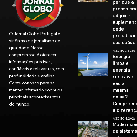
por que a
pressa em
adquirir
suplement
pode
O Jornal Globo Portugal é
prejudicar
sinônimo de jornalismo de
sua saúd
qualidade. Nosso
AGOSTO 7, 2026
compromisso é oferecer
Energia
informações precisas,
limpa e
confiáveis e relevantes, com
energia
profundidade e análise.
renovável
Conte conosco para se
são a
manter informado sobre os
mesma
coisa?
principais acontecimentos
Compreen
do mundo.
a diferenç
AGOSTO 4, 2026
Moderniza
de sistem