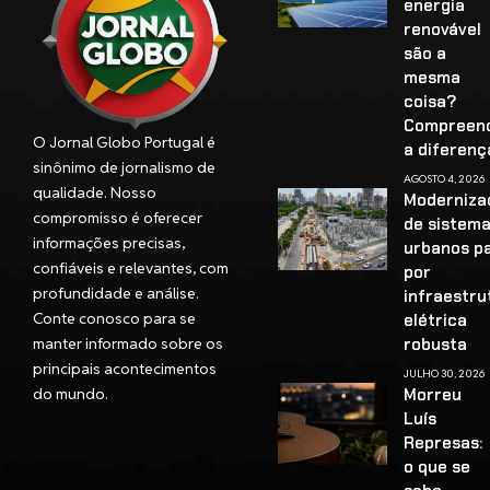
energia
renovável
são a
mesma
coisa?
Compreen
O Jornal Globo Portugal é
a diferenç
sinônimo de jornalismo de
AGOSTO 4, 2026
qualidade. Nosso
Moderniza
compromisso é oferecer
de sistem
informações precisas,
urbanos p
confiáveis e relevantes, com
por
profundidade e análise.
infraestru
Conte conosco para se
elétrica
manter informado sobre os
robusta
principais acontecimentos
JULHO 30, 2026
do mundo.
Morreu
Luís
Represas:
o que se