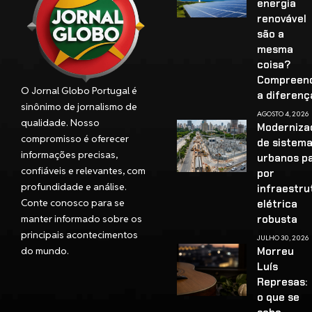
energia
renovável
são a
mesma
coisa?
Compreen
O Jornal Globo Portugal é
a diferenç
sinônimo de jornalismo de
AGOSTO 4, 2026
qualidade. Nosso
Moderniza
compromisso é oferecer
de sistem
informações precisas,
urbanos p
confiáveis e relevantes, com
por
profundidade e análise.
infraestru
Conte conosco para se
elétrica
manter informado sobre os
robusta
principais acontecimentos
JULHO 30, 2026
do mundo.
Morreu
Luís
Represas:
o que se