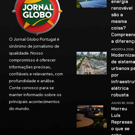
energia
renovável
são a
mesma
coisa?
Compreen
O Jornal Globo Portugal é
a diferenç
sinônimo de jornalismo de
AGOSTO 4, 2026
qualidade. Nosso
Moderniza
compromisso é oferecer
de sistem
informações precisas,
urbanos p
confiáveis e relevantes, com
por
profundidade e análise.
infraestru
Conte conosco para se
elétrica
manter informado sobre os
robusta
principais acontecimentos
JULHO 30, 2026
do mundo.
Morreu
Luís
Represas:
o que se