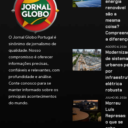
energia
renovável
são a
mesma
coisa?
Compreen
O Jornal Globo Portugal é
a diferenç
sinônimo de jornalismo de
AGOSTO 4, 2026
qualidade. Nosso
Moderniza
compromisso é oferecer
de sistem
informações precisas,
urbanos p
confiáveis e relevantes, com
por
profundidade e análise.
infraestru
Conte conosco para se
elétrica
manter informado sobre os
robusta
principais acontecimentos
JULHO 30, 2026
do mundo.
Morreu
Luís
Represas:
o que se