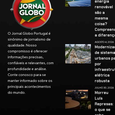
energia
renovável
são a
mesma
coisa?
Compreen
O Jornal Globo Portugal é
a diferenç
sinônimo de jornalismo de
AGOSTO 4, 2026
qualidade. Nosso
Moderniza
compromisso é oferecer
de sistem
informações precisas,
urbanos p
confiáveis e relevantes, com
por
profundidade e análise.
infraestru
Conte conosco para se
elétrica
manter informado sobre os
robusta
principais acontecimentos
JULHO 30, 2026
do mundo.
Morreu
Luís
Represas:
o que se