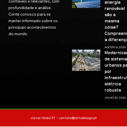
confiáveis e relevantes, com
energia
profundidade e análise.
renovável
Conte conosco para se
são a
manter informado sobre os
mesma
coisa?
principais acontecimentos
Compreen
do mundo.
a diferenç
AGOSTO 4, 2026
Moderniza
de sistem
urbanos p
por
infraestru
elétrica
robusta
JULHO 30, 2026
Jornal Globo PT –
contato@jornalblogo.pt